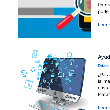
tendr
podem
Posic
Leer 
en
movil
Ayud
Deja un
¿Para
la im
coste
Plata
Ayud
Leer 