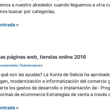
emos a nuestro alrededor cuando lleguemos a otra cu
os buscar por categorías,
ionamiento
entrada »
es
as páginas web, tiendas online 2016
 comentario
/
Subvenciones
 qué son las ayudas? La Xunta de Galicia ha aprobado
agen, modernización e informatización del comercio g
arte los gastos de desarrollo o implantación de : Pr
formas de ecommerce Estrategias de venta a través 
as
entrada »