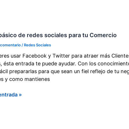
as
as
e
básico de redes sociales para tu Comercio
 comentario
/
Redes Sociales
ieres usar Facebook y Twitter para atraer más Clientes
s, ésta entrada te puede ayudar. Con los conocimiento
ácil prepararlas para que sean un fiel reflejo de tu ne
s y como mantienes
entrada »
o
les