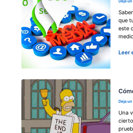
Deja un
Sabem
que t
este 
medio
Cóm
Leer 
utiliz
Prens
en
tu
Cómo
estra
SEO
Deja un
Una v
ciert
prueb