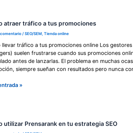
itas
 atraer tráfico a tus promociones
o
 comentario
/
SEO/SEM
,
Tienda online
llevar tráfico a tus promociones online Los gestor
net
ers) suelen frustrarse cuando sus promociones onlin
ulado antes de lanzarlas. El problema en muchas ocas
ción, siempre sueñan con resultados pero nunca con
o
entrada »
r
o
 utilizar Prensarank en tu estrategia SEO
ociones