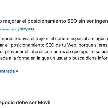
a
e
 mejorar el posicionamiento SEO sin ser ingen
ades
 comentario
/
SEO/SEM
mpres todavía el traje ni el cohete espacial a ningún
ar el posicionamiento SEO de tu Web, porque si ere
ad, provocar el interés con una web que aporte soluc
tada a la forma en la que un usuario busca dicha info
o
entrada »
ar
ionamiento
egocio debe ser Móvil