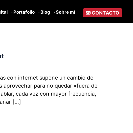
gital
· Portafolio
· Blog
· Sobre mí
CONTACTO
et
das con internet supone un cambio de
s aprovechar para no quedar «fuera de
ablar, cada vez con mayor frecuencia,
ganar […]