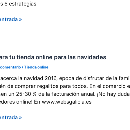
as 6 estrategias
o
entrada »
guir
ros
tes
ra tu tienda online para las navidades
 comentario
/
Tienda online
a
 acerca la navidad 2016, época de disfrutar de la fami
e
én de comprar regalitos para todos. En el comercio e
en un 25-30 % de la facturación anual. ¡No hay duda
dores online! En www.websgalicia.es
ra
entrada »