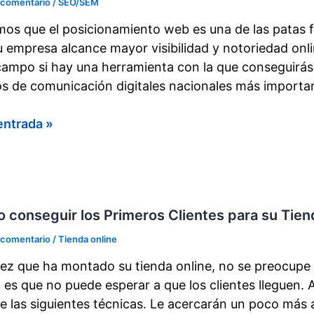
 comentario
/
SEO/SEM
os que el posicionamiento web es una de las patas 
u empresa alcance mayor visibilidad y notoriedad on
campo si hay una herramienta con la que conseguirás
s de comunicación digitales nacionales más importan
o
entrada »
ar
arank
 conseguir los Primeros Clientes para su Tien
tegia
 comentario
/
Tienda online
ez que ha montado su tienda online, no se preocupe si
o es que no puede esperar a que los clientes lleguen. 
e las siguientes técnicas. Le acercarán un poco más 