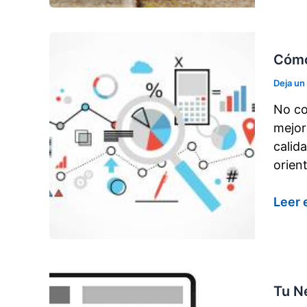
tiend
onlin
para
Cómo
las
navid
Deja un
No co
mejor
calid
orien
Cóm
Leer 
mejor
el
posic
SEO
Tu N
sin