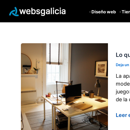
· Diseño web
· Tie
Ir
al
contenido
Lo q
Deja un
La ap
model
juego
de la
Lo
Leer 
que