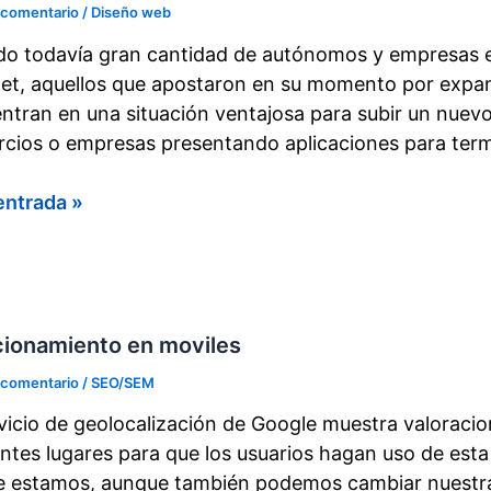
 comentario
/
Diseño web
iero
o todavía gran cantidad de autónomos y empresas es
net, aquellos que apostaron en su momento por expan
ntran en una situación ventajosa para subir un nuevo
A
cios o empresas presentando aplicaciones para term
entrada »
cio
cionamiento en moviles
 comentario
/
SEO/SEM
rvicio de geolocalización de Google muestra valorac
entes lugares para que los usuarios hagan uso de esta
 estamos, aunque también podemos cambiar nuestra 