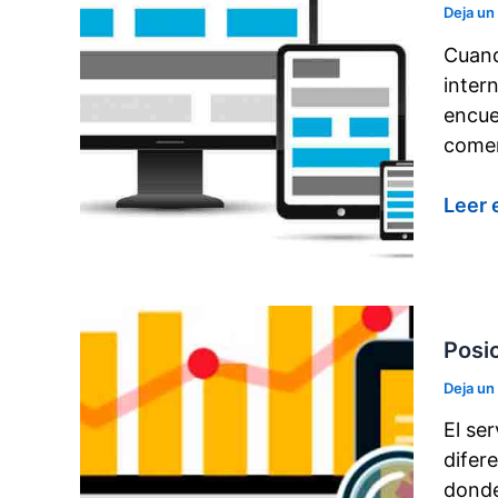
ser
Deja un
ingen
Cuand
de
inter
la
encue
NAS
comer
Tu
Leer 
Nego
debe
ser
Móvil
Posi
Deja un
El se
difer
donde