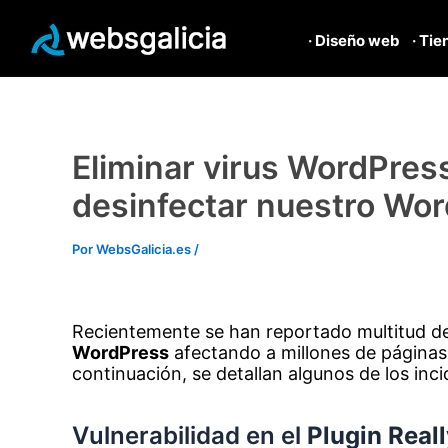
· Diseño web
· Tie
Ir
al
contenido
Eliminar virus WordPres
desinfectar nuestro Wo
Por
WebsGalicia.es
/
Recientemente se han reportado multitud d
WordPress
afectando a millones de páginas 
continuación, se detallan algunos de los in
Vulnerabilidad en el
Plugin Real