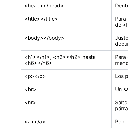
<head></head>
Dentr
<title></title>
Para 
de <
<body></body>
Justo
docu
<h1></h1>, <h2></h2> hasta
Para 
<h6></h6>
meno
<p></p>
Los 
<br>
Un sa
<hr>
Salto
párra
<a></a>
Podre