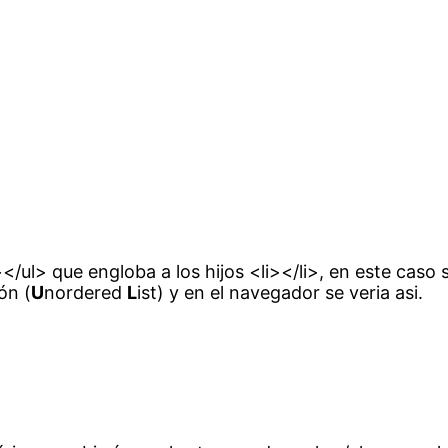
</ul> que engloba a los hijos <li></li>, en este caso 
ón (
U
nordered
L
ist) y en el navegador se veria asi.