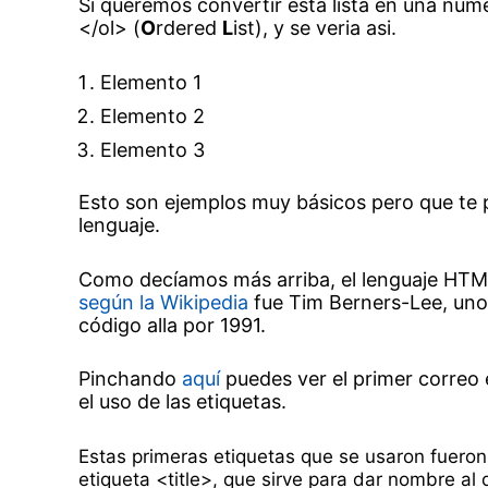
Si queremos convertir esta lista en una num
</ol> (
O
rdered
L
ist), y se veria asi.
Elemento 1
Elemento 2
Elemento 3
Esto son ejemplos muy básicos pero que te p
lenguaje.
Como decíamos más arriba, el lenguaje HTML,
según la Wikipedia
fue Tim Berners-Lee, uno d
código alla por 1991.
Pinchando
aquí
puedes ver el primer correo 
el uso de las etiquetas.
Estas primeras etiquetas que se usaron fueron 
etiqueta <title>, que sirve para dar nombre al