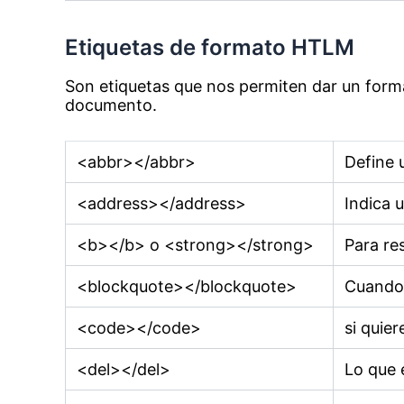
Etiquetas de formato HTLM
Son etiquetas que nos permiten dar un forma
documento.
<abbr></abbr>
Define 
<address></address>
Indica 
<b></b> o <strong></strong>
Para re
<blockquote></blockquote>
Cuando 
<code></code>
si quie
<del></del>
Lo que 