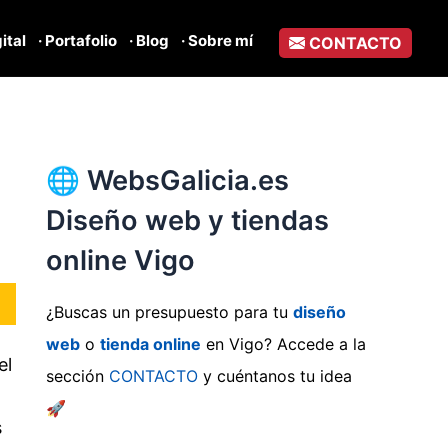
gital
· Portafolio
· Blog
· Sobre mí
CONTACTO
🌐 WebsGalicia.es
Diseño web y tiendas
online Vigo
a
¿Buscas un presupuesto para tu
diseño
web
o
tienda online
en Vigo? Accede a la
el
sección
CONTACTO
y cuéntanos tu idea
🚀
s