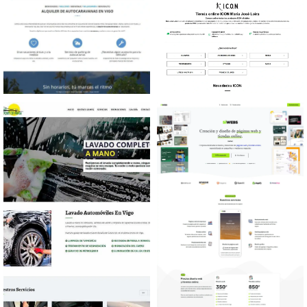
Diseño web Alquiler
Diseño tienda online Tienda
autocaravanas
online para productos de
belleza de la marca I.C.O.N.
y GHD