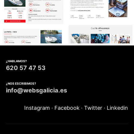
Diseño web Alquiler barcos
Diseño web Sector
conservero
¿HABLAMOS?
620 57 47 53
¿NOS ESCRIBIMOS?
info@websgalicia.es
Instagram
·
Facebook
·
Twitter
·
Linkedin