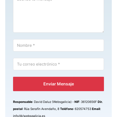
Enviar Mensaje
Responsable
: David Daluz (Websgalicia) -
NIF
: 36120656F
Dir.
postal
: Rúa Serafín Avendaño, 8
Teléfono
: 620574753
Email
:
info/@/websgalicia.es