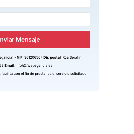
nviar Mensaje
sgalicia) -
NIF
: 36120656F
Dir. postal
: Rúa Serafín
753
Email
: info/@/websgalicia.es
acilita con el fin de prestarles el servicio solicitado.