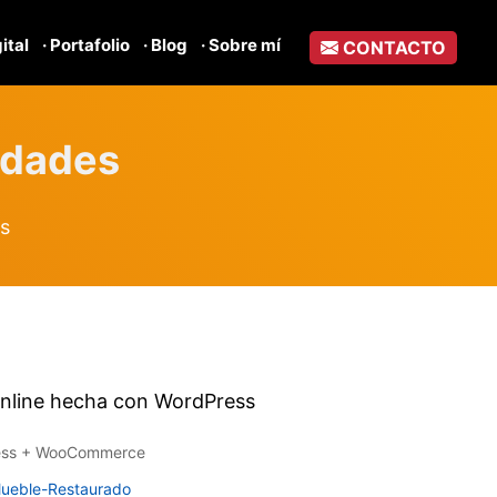
gital
· Portafolio
· Blog
· Sobre mí
CONTACTO
edades
s
online hecha con WordPress
ss + WooCommerce
 Mueble-Restaurado