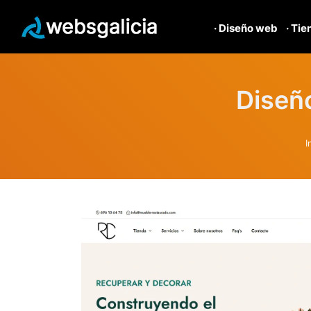
· Diseño web
· Tie
Diseñ
I