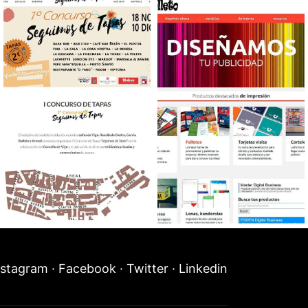
Manager
Productos deportivos
Diseño web Turismo
Diseño tienda online
Impresión de folletos
nstagram
·
Facebook
·
Twitter
·
Linkedin