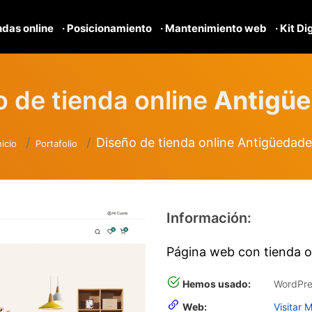
ndas online
· Posicionamiento
· Mantenimiento web
· Kit Di
o de tienda online
Antigü
Diseño de tienda online Antigüedade
nicio
Portafolio
Información:
Página web con tienda 
Hemos usado:
WordPre
Web:
Visitar