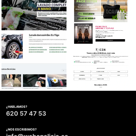
Diseño web Lavado
Diseño tienda online Tienda
automóviles
online para productos de
¿HABLAMOS?
belleza de la marca I.C.O.N.
620 57 47 53
y GHD
¿NOS ESCRIBIMOS?