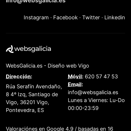
info@websgalicia.es
Instagram
·
Facebook
·
Twitter
·
Linkedin
WebsGalicia.es - Diseño web Vigo
Dirección:
Móvil:
620 57 47 53
Email:
Rúa Serafín Avendaño,
info@websgalicia.es
8 4º Izq, Santiago de
Lunes a Viernes:
Lu-Do
Vigo
,
36201
Vigo
,
00:00-23:59
Pontevedra
,
ES
Valoraciónes en Google
4,9
/ basadas en
16