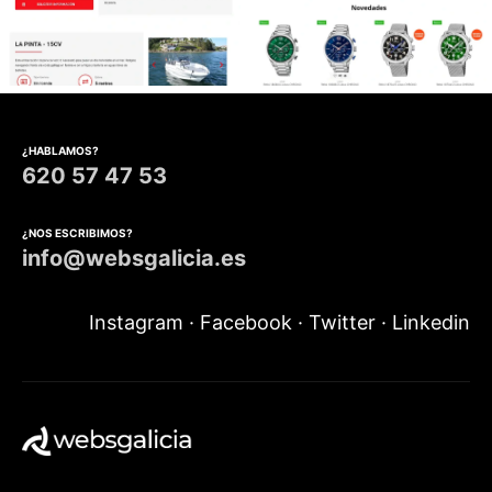
Diseño web Alquiler barcos
Diseño tienda online
Joyería y relojería
¿HABLAMOS?
620 57 47 53
¿NOS ESCRIBIMOS?
info@websgalicia.es
Instagram
·
Facebook
·
Twitter
·
Linkedin