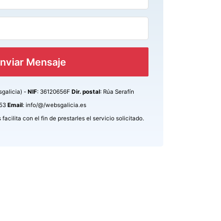
nviar Mensaje
sgalicia) -
NIF
: 36120656F
Dir. postal
: Rúa Serafín
753
Email
: info/@/websgalicia.es
acilita con el fin de prestarles el servicio solicitado.