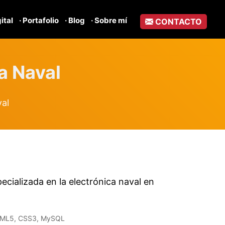
gital
· Portafolio
· Blog
· Sobre mí
CONTACTO
a Naval
al
cializada en la electrónica naval en
ML5, CSS3, MySQL