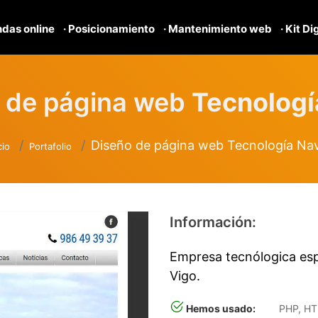
ndas online
· Posicionamiento
· Mantenimiento web
· Kit Di
 de página web
Tecnologí
Diseño de página web Tecnología Nav
cio
Portafolio
Información:
Empresa tecnólogica espe
Vigo.
Hemos usado:
PHP, HT