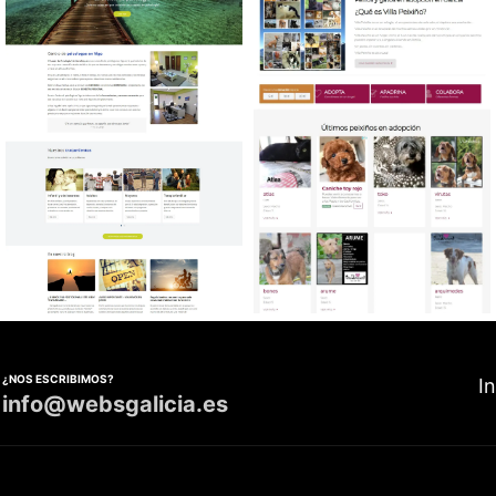
Diseño web Centro de
Diseño web Protectora de
Psicología
animales
¿NOS ESCRIBIMOS?
I
info@websgalicia.es