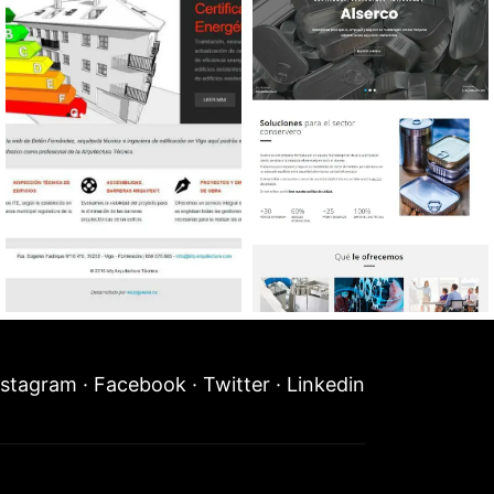
Diseño web Arquitectura
Diseño web Sector
Técnica
conservero
nstagram
·
Facebook
·
Twitter
·
Linkedin