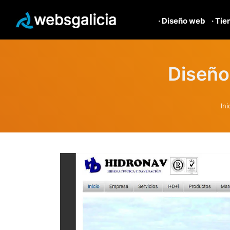
· Diseño web
· Tie
Diseño
Ini