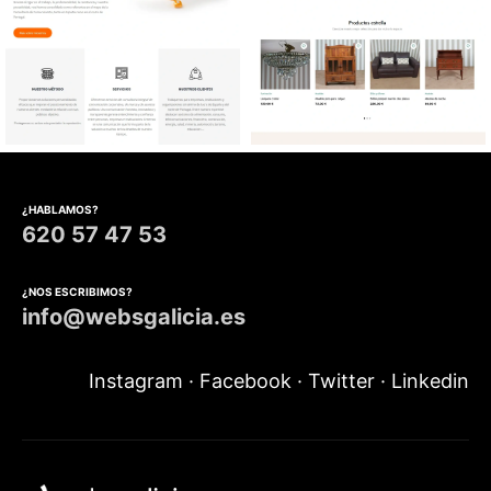
Diseño web Consultoría de
Diseño tienda online
comunicación
Antigüedades
¿HABLAMOS?
620 57 47 53
¿NOS ESCRIBIMOS?
info@websgalicia.es
Instagram
·
Facebook
·
Twitter
·
Linkedin