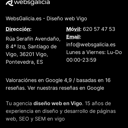
WebsGalicia.es - Diseño web Vigo
Dirección:
Móvil:
620 57 47 53
Email:
Rúa Serafín Avendaño,
info@websgalicia.es
8 4º Izq, Santiago de
Lunes a Viernes:
Lu-Do
Vigo
,
36201
Vigo
,
00:00-23:59
Pontevedra
,
ES
Valoraciónes en Google
4,9
/ basadas en
16
reseñas.
Ver nuestras reseñas en Google
Tu agencia
diseño web en Vigo
. 15 años de
experiencia en diseño y desarrollo de páginas
web, SEO y SEM en vigo